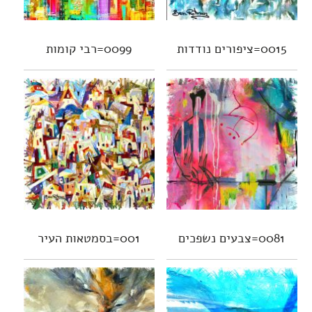
0015=ציפורים נודדות
0099=רבי קומות
0081=צבעים נשפכים
001=בסמטאות העיר