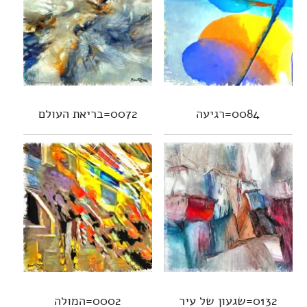
0084=רגיעה
0072=בריאת העולם
0132=שגעון של עיר
0002=המולה