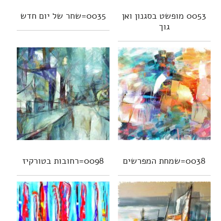
0053 מופשט בסגנון ואן
0035=שחר של יום חדש
גוך
0038=שמחת המפרשים
0098=רחובות בטורקיז