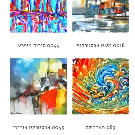
0018 משט אבסטרקטי
0044 סירות מיפרש
089 מערבולת
0045 אבסטרקט אורבני