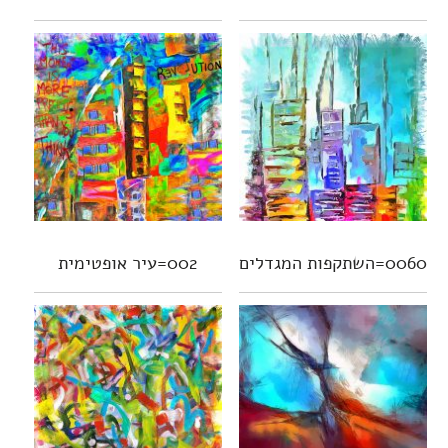
0060=השתקפות המגדלים
002=עיר אופטימית