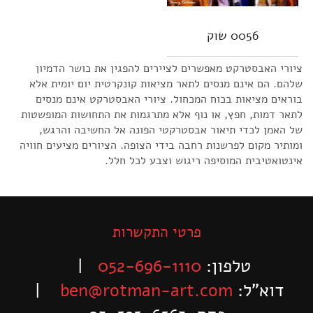
0056 שוק
ציורי האבסטרקט מאפשרים לציירים להפגין את כושר הדמיון
שלהם. הם אינם מנסים לתאר מציאות קונקרטית יום יומית אלא
בוראים מציאות בכוח המכחול. ציורי האבסטרקט אינם מנסים
לתאר דמות, חפץ, או נוף אלא מתרגמות את התחושות המופשטות
של האמן לכדי תיאור אבסטרקטי הפונה אל החשיבה והרגש,
ומותיר מקום לפרשנות רחבה בידי הצופה.
הציורים מציעים חוויה
אינטואטיבית המוסיפה ריגוש וצבע לכל חלל.
פרטי התקשרות
טלפון:
052-696-1110
|
דוא”ל:
ben@rotman-art.com
|