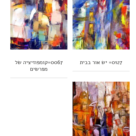
0127= יש אור בבית
0067=קומפוזיציה של
מפרשים