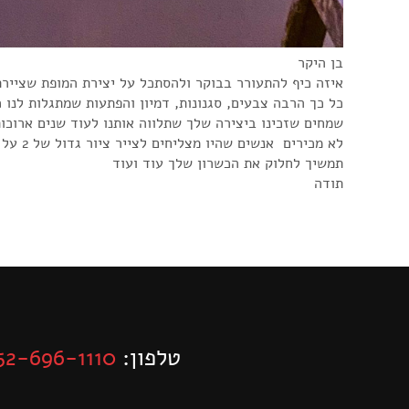
בן היקר
איזה כיף להתעורר בבוקר ולהסתכל על יצירת המופת שציירת
כל כך הרבה צבעים, סגנונות, דמיון והפתעות שמתגלות לנו 
שמחים שזכינו ביצירה שלך שתלווה אותנו לעוד שנים ארוכות
לא מכירים אנשים שהיו מצליחים לצייר ציור גדול של 2 על 3 מטר ביסודיות, מקצועיות ולייצר יצירת אומנות מופלאה שכזו
תמשיך לחלוק את הכשרון שלך עוד ועוד
תודה
טלפון:
52-696-1110