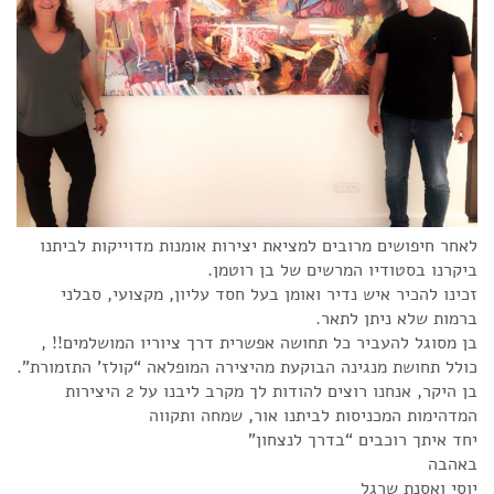
לאחר חיפושים מרובים למציאת יצירות אומנות מדוייקות לביתנו
ביקרנו בסטודיו המרשים של בן רוטמן.
זכינו להכיר איש נדיר ואומן בעל חסד עליון, מקצועי, סבלני
ברמות שלא ניתן לתאר.
בן מסוגל להעביר כל תחושה אפשרית דרך ציוריו המושלמים!! ,
כולל תחושת מנגינה הבוקעת מהיצירה המופלאה “קולז’ התזמורת”.
בן היקר, אנחנו רוצים להודות לך מקרב ליבנו על 2 היצירות
המדהימות המכניסות לביתנו אור, שמחה ותקווה
יחד איתך רוכבים “בדרך לנצחון”
באהבה
יוסי ואסנת שרגל